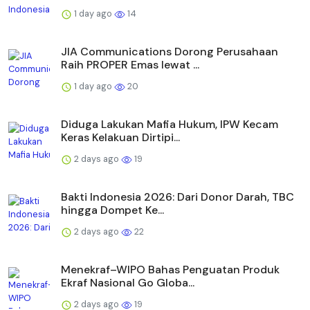
1 day ago
14
JIA Communications Dorong Perusahaan
Raih PROPER Emas lewat ...
1 day ago
20
Diduga Lakukan Mafia Hukum, IPW Kecam
Keras Kelakuan Dirtipi...
2 days ago
19
Bakti Indonesia 2026: Dari Donor Darah, TBC
hingga Dompet Ke...
2 days ago
22
Menekraf–WIPO Bahas Penguatan Produk
Ekraf Nasional Go Globa...
2 days ago
19