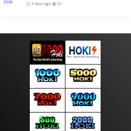
4 days ago
32