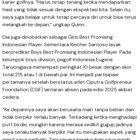
karier golfnya. “Harus tetap tenang ketika mendapatkan
hasil yang tidak sesuai dengan ekspektasi kita. Selain itu,
saya juga belajar untuk tetap percaya diri untuk bisa terus
melangkah ke depan,” ungkap Quinn.
Dia juga dinobatkan sebagai Girls Best Promising
Indonesian Player. Sementara Reicher Santoso layak
berpredikat Boys Best Promising Indonesian Player. Pada
kelompok boys division, pegolf Indonesia Eugene
Tanyongjaya menempati peringkat 10 besar dengan skor
total 215 atau 1 di bawah par. Ini menjadi partisipasi
pertamanya setelah berstatus atlet Ciputra Golfpreneur
Foundation (CGF) lantaran absen pada edisi 2025 akibat
cedera.
“Ke depannya saya akan berusaha main tanpa beban dan
tidak berpikir terlalu banyak. Terkadang ketika menghadapi
putt birdie, mungkin karena merasa sedikit gugup jadinya
saya terlalu banyak berpikir. Hal itu merupakan aspek yang
mesti saya perbaiki. Tapi secara keseluruhan saya masih