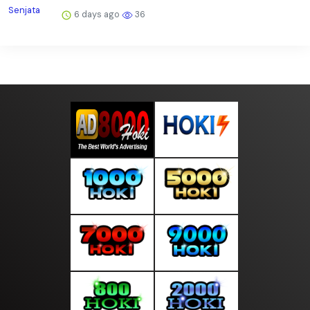
6 days ago
36