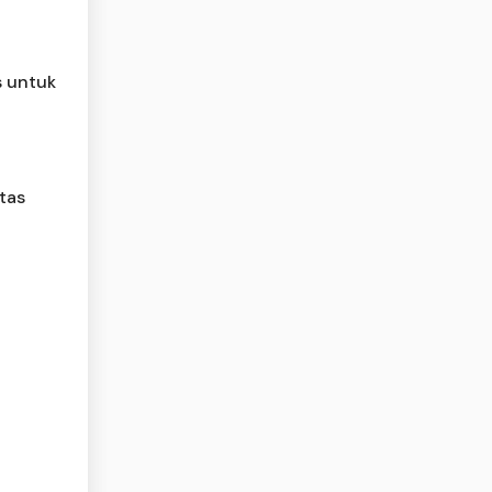
s untuk
itas