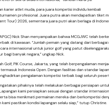
rier atlet muda, para juara kompetisi individu kembali
 turnamen profesional. Juara putra akan mendapatkan tiket m
t Tour) 2026, sementara juara putri akan berlaga di Indone
on (APGC) Nick Shan menyampaikan bahwa MCGJWC telah ber
 terbaik di kawasan. “Jumlah pemain yang datang dari berbagai
cara internasional untuk junior golf yang patut diselenggarak
r bagi banyak negara,” ungkap Nick.
ah Golf, PIK Course, Jakarta, yang telah berpengalaman menja
, termasuk Indonesia Open. Dengan fasilitas dan standar lapa
hadirkan pengalaman kompetisi terbaik bagi seluruh pesert
mengatakan pihaknya telah melakukan berbagai persiapan untu
Lapangan kami persiapkan sesuai dengan standar internasion
eserta bisa menikmati permainan mereka dan berkompetisi de
ami pastikan kondisi lapangan selalu siap,” tutup Christine.