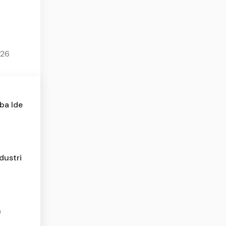
026
ba Ide
dustri
n