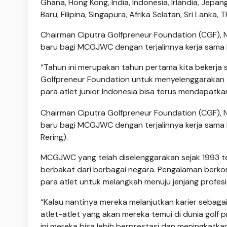
Ghana, Hong Kong, India, Indonesia, Irlandia, Jepan
Baru, Filipina, Singapura, Afrika Selatan, Sri Lanka,
Chairman Ciputra Golfpreneur Foundation (CGF), 
baru bagi MCGJWC dengan terjalinnya kerja sama 
“Tahun ini merupakan tahun pertama kita bekerja s
Golfpreneur Foundation untuk menyelenggarakan t
para atlet junior Indonesia bisa terus mendapatka
Chairman Ciputra Golfpreneur Foundation (CGF), 
baru bagi MCGJWC dengan terjalinnya kerja sama 
Rering).
MCGJWC yang telah diselenggarakan sejak 1993 te
berbakat dari berbagai negara. Pengalaman berkomp
para atlet untuk melangkah menuju jenjang profesi
“Kalau nantinya mereka melanjutkan karier sebagai
atlet-atlet yang akan mereka temui di dunia golf
ini mereka bisa lebih berprestasi dan meningkatkan l