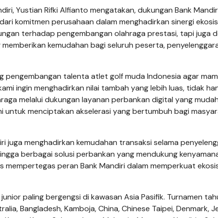
iri, Yustian Rifki Alfianto mengatakan, dukungan Bank Mandir
ari komitmen perusahaan dalam menghadirkan sinergi ekosi
ukungan terhadap pengembangan olahraga prestasi, tapi juga 
ng memberikan kemudahan bagi seluruh peserta, penyelenggara
g pengembangan talenta atlet golf muda Indonesia agar ma
ami ingin menghadirkan nilai tambah yang lebih luas, tidak ha
olahraga melalui dukungan layanan perbankan digital yang muda
kami untuk menciptakan akselerasi yang bertumbuh bagi masya
andiri juga menghadirkan kemudahan transaksi selama penyelen
ingga berbagai solusi perbankan yang mendukung kenyaman
igus mempertegas peran Bank Mandiri dalam memperkuat ekos
unior paling bergengsi di kawasan Asia Pasifik. Turnamen tahu
stralia, Bangladesh, Kamboja, China, Chinese Taipei, Denmark, 