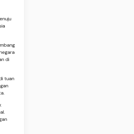
enuju
sia
kembang
 negara
an di
di tuan
ngan
a.
k
al.
ngan