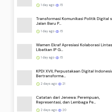
1 day ago
15
Transformasi Komunikasi Politik Digital 
Jalan Baru P...
1 day ago
15
Wamen Ekraf Apresiasi Kolaborasi Linta
Libatkan IP G...
1 day ago
15
KPDI XVII, Perpustakaan Digital Indonesi
Bertransforma...
2 days ago
21
Catatan dari Jenewa: Perempuan,
Representasi, dan Lembaga Pe...
2 days ago
20