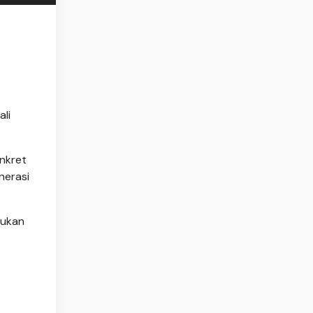
ali
nkret
nerasi
mukan