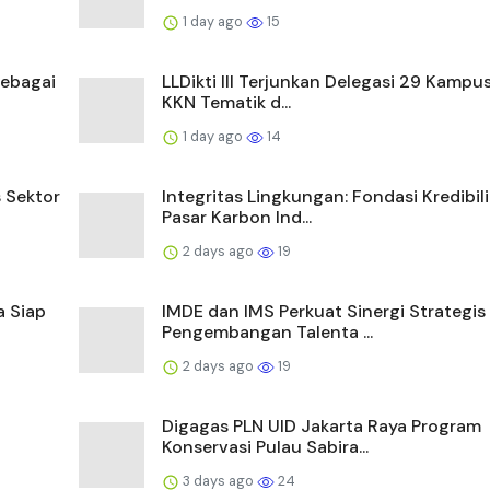
1 day ago
15
sebagai
LLDikti III Terjunkan Delegasi 29 Kampu
KKN Tematik d...
1 day ago
14
s Sektor
Integritas Lingkungan: Fondasi Kredibil
Pasar Karbon Ind...
2 days ago
19
a Siap
IMDE dan IMS Perkuat Sinergi Strategis
Pengembangan Talenta ...
2 days ago
19
Digagas PLN UID Jakarta Raya Program
Konservasi Pulau Sabira...
3 days ago
24