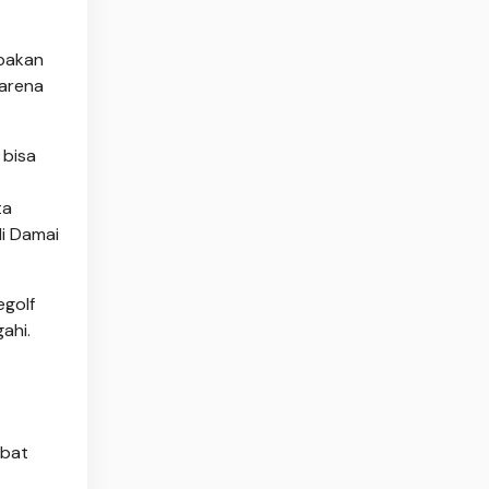
upakan
karena
 bisa
ta
di Damai
egolf
ahi.
ebat