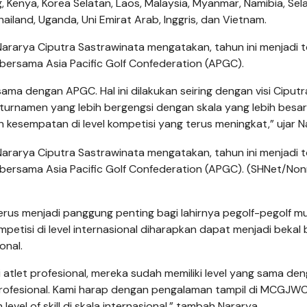
g, Kenya, Korea Selatan, Laos, Malaysia, Myanmar, Namibia, Sel
 Thailand, Uganda, Uni Emirat Arab, Inggris, dan Vietnam.
Nararya Ciputra Sastrawinata mengatakan, tahun ini menjadi 
bersama Asia Pacific Golf Confederation (APGC).
ama dengan APGC. Hal ini dilakukan seiring dengan visi Ciputr
urnamen yang lebih bergengsi dengan skala yang lebih besar
n kesempatan di level kompetisi yang terus meningkat,” ujar N
Nararya Ciputra Sastrawinata mengatakan, tahun ini menjadi 
bersama Asia Pacific Golf Confederation (APGC). (SHNet/Non
rus menjadi panggung penting bagi lahirnya pegolf-pegolf m
etisi di level internasional diharapkan dapat menjadi bekal 
onal.
 atlet profesional, mereka sudah memiliki level yang sama de
 profesional. Kami harap dengan pengalaman tampil di MCGJW
evel of skill di skala internasional,” tambah Nararya.