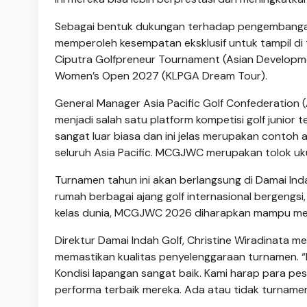
Sebagai bentuk dukungan terhadap pengembangan ka
memperoleh kesempatan eksklusif untuk tampil di
Ciputra Golfpreneur Tournament (Asian Developmen
Women’s Open 2027 (KLPGA Dream Tour).
General Manager Asia Pacific Golf Confederati
menjadi salah satu platform kompetisi golf junior
sangat luar biasa dan ini jelas merupakan contoh a
seluruh Asia Pacific. MCGJWC merupakan tolok uku
Turnamen tahun ini akan berlangsung di Damai Ind
rumah berbagai ajang golf internasional bergengsi
kelas dunia, MCGJWC 2026 diharapkan mampu meng
Direktur Damai Indah Golf, Christine Wiradinata 
memastikan kualitas penyelenggaraan turnamen. “
Kondisi lapangan sangat baik. Kami harap para p
performa terbaik mereka. Ada atau tidak turnamen k