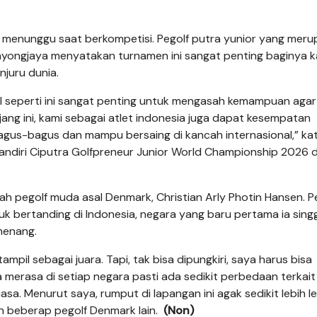
p menunggu saat berkompetisi. Pegolf putra yunior yang mer
nyongjaya menyatakan turnamen ini sangat penting baginya 
njuru dunia.
l seperti ini sangat penting untuk mengasah kemampuan agar
jang ini, kami sebagai atlet indonesia juga dapat kesempatan
agus-bagus dan mampu bersaing di kancah internasional,” ka
andiri Ciputra Golfpreneur Junior World Championship 2026 
lah pegolf muda asal Denmark, Christian Arly Photin Hansen. P
k bertanding di Indonesia, negara yang baru pertama ia singg
 menang.
mpil sebagai juara. Tapi, tak bisa dipungkiri, saya harus bisa
 merasa di setiap negara pasti ada sedikit perbedaan terkait
sa. Menurut saya, rumput di lapangan ini agak sedikit lebih l
an beberap pegolf Denmark lain.
(Non)