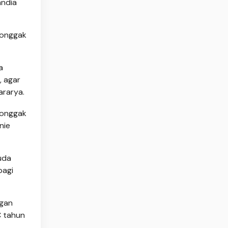
andia
tonggak
a
, agar
ararya.
tonggak
nie
uda
bagi
ngan
C tahun