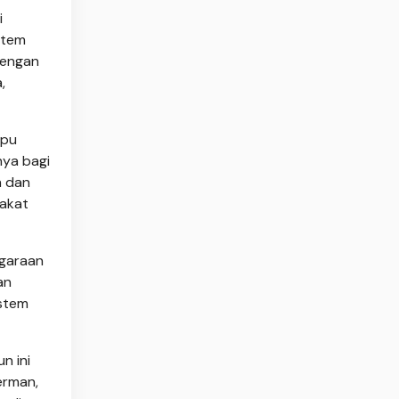
i
stem
dengan
,
mpu
nya bagi
h dan
rakat
ggaraan
an
istem
n ini
Jerman,