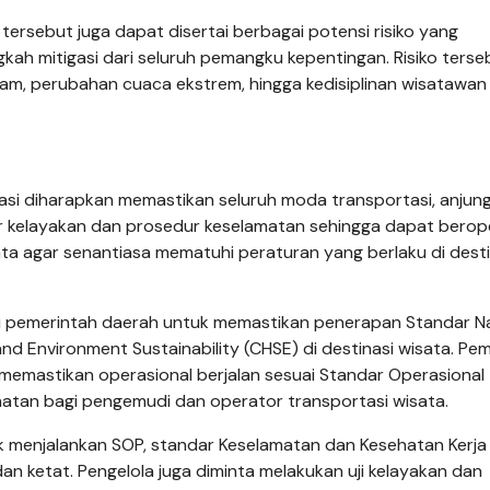
ersebut juga dapat disertai berbagai potensi risiko yang
kah mitigasi dari seluruh pemangku kepentingan. Risiko terse
m, perubahan cuaca ekstrem, hingga kedisiplinan wisatawan
asi diharapkan memastikan seluruh moda transportasi, anjun
 kelayakan dan prosedur keselamatan sehingga dapat berop
ta agar senantiasa mematuhi peraturan yang berlaku di desti
u pemerintah daerah untuk memastikan penerapan Standar Na
, and Environment Sustainability (CHSE) di destinasi wisata. Pe
emastikan operasional berjalan sesuai Standar Operasional
hatan bagi pengemudi dan operator transportasi wisata.
tuk menjalankan SOP, standar Keselamatan dan Kesehatan Kerja 
an ketat. Pengelola juga diminta melakukan uji kelayakan dan