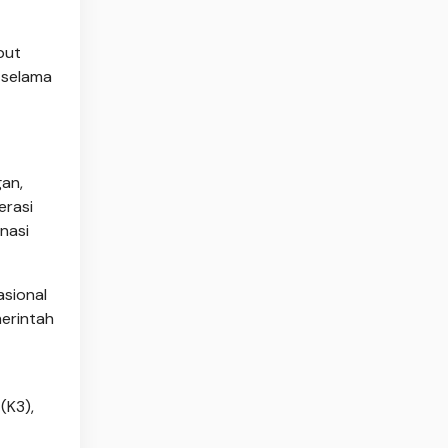
but
 selama
gan,
erasi
nasi
sional
merintah
(K3),