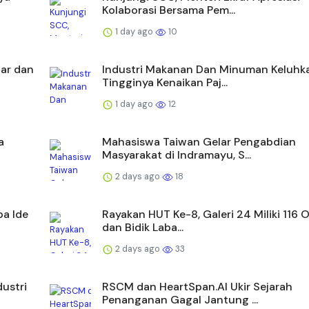
Kolaborasi Bersama Pem...
1 day ago
10
iar dan
Industri Makanan Dan Minuman Keluhk
Tingginya Kenaikan Paj...
1 day ago
12
a
Mahasiswa Taiwan Gelar Pengabdian
Masyarakat di Indramayu, S...
2 days ago
18
a Ide
Rayakan HUT Ke-8, Galeri 24 Miliki 116 
dan Bidik Laba...
2 days ago
33
dustri
RSCM dan HeartSpan.AI Ukir Sejarah
Penanganan Gagal Jantung ...