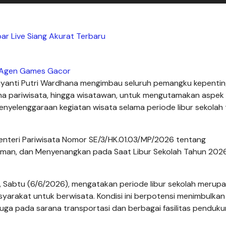
bar Live Siang Akurat Terbaru
Agen Games Gacor
diyanti Putri Wardhana mengimbau seluruh pemangku kepentin
saha pariwisata, hingga wisatawan, untuk mengutamakan aspek
yelenggaraan kegiatan wisata selama periode libur sekolah
enteri Pariwisata Nomor SE/3/HK.01.03/MP/2026 tentang
aman, dan Menyenangkan pada Saat Libur Sekolah Tahun 202
, Sabtu (6/6/2026), mengatakan periode libur sekolah merup
arakat untuk berwisata. Kondisi ini berpotensi menimbulkan
 juga pada sarana transportasi dan berbagai fasilitas penduk