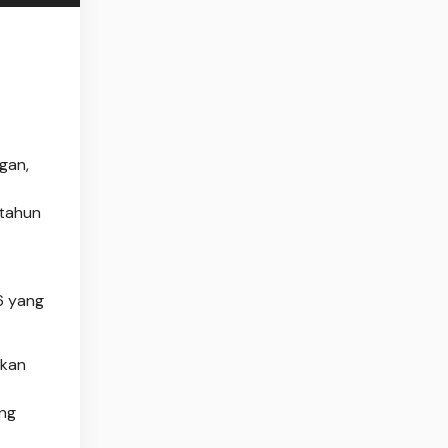
gan,
 tahun
6 yang
akan
ung