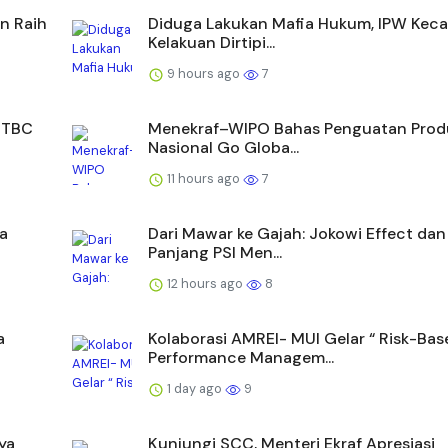
n Raih
Diduga Lakukan Mafia Hukum, IPW Kec
Kelakuan Dirtipi...
9 hours ago
7
, TBC
Menekraf–WIPO Bahas Penguatan Produ
Nasional Go Globa...
11 hours ago
7
a
Dari Mawar ke Gajah: Jokowi Effect dan
Panjang PSI Men...
12 hours ago
8
a
Kolaborasi AMREI- MUI Gelar “ Risk-Bas
Performance Managem...
1 day ago
9
ya
Kunjungi SCC, Menteri Ekraf Apresiasi