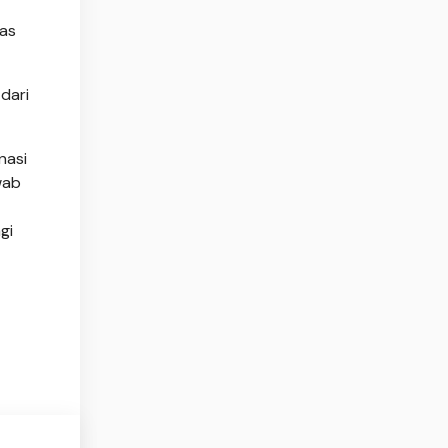
tas
 dari
nasi
wab
gi