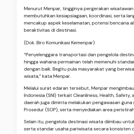
Menurut Menpar, tingginya pergerakan wisatawan t
membutuhkan kesiapsiagaan, koordinasi, serta lang
mencakup aspek keselamatan, potensi bencana ala
beraktivitas di destinasi.
(Dok. Biro Komunikasi Kemenpar)
“Penyelenggara transportasi dan pengelola destin
hingga wahana permainan telah memenuhi standar
dengan baik. Begitu pula masyarakat yang berwisa
wisata,” kata Menpar.
Melalui surat edaran tersebut, Menpar mengimba
Indonesia (SNI) terkait Cleanliness, Health, Safety
daerah juga diminta melakukan pengawasan guna m
Prosedur (SOP), serta menyediakan area peristira
Selain itu, pengelola destinasi wisata diimbau un
serta standar usaha pariwisata secara konsisten d