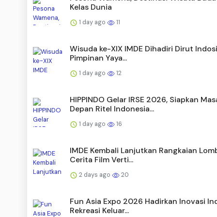
Kelas Dunia
1 day ago
11
Wisuda ke-XIX IMDE Dihadiri Dirut Indos
Pimpinan Yaya...
1 day ago
12
HIPPINDO Gelar IRSE 2026, Siapkan Mas
Depan Ritel Indonesia...
1 day ago
16
IMDE Kembali Lanjutkan Rangkaian Lomb
Cerita Film Verti...
2 days ago
20
Fun Asia Expo 2026 Hadirkan Inovasi In
Rekreasi Keluar...