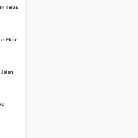
am Keras
k Ekraf
 Jalan
ed