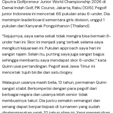
Ciputra Golfpreneur Junior World Championship 2026 di
Damai Indah Golf, PIK Course, Jakarta, Rabu (10/6). Pegolf
junior Indonesia ini mencetak 66 pukulan atau 6-under. Dia
memimpin leaderboard sementara girls division, unggul 1
pukulan dari Kanyarak Pongpithanon (Thailand).
“Sejujurnya, saya sama sekali tidak mengira bisa bermain 6-
under hari ini. Skor ini menjadi yang terbaik selama saya
mengikuti kejuaraan ini. Pukulan approach saya hari ini
sangat tajam. Selain itu, putting saya juga sangat bagus
sehingga membantu saya mendapat skor 6-under,” kata
Quinn usai pertandingan. Pegolf asal Jawa Timur ini
mencetak tujuh birdie dan satu bogey.
Walaupun usianya masih belia, 13 tahun, permainan Quinn
sangat stabil. Berkompetisi dengan para pegolf dari
berbagai negara dan usianya lebih senior tidak
membuatnya takut. Dia justru semakin semangat dan
senang dapat berpartisipasi di turnamen yang sudah
diselenggarakan sejak 32 tahun silam ini. Yang mengejutkan,