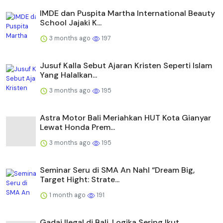
IMDE dan Puspita Martha International Beauty
School Jajaki K...
3 months ago
197
Jusuf Kalla Sebut Ajaran Kristen Seperti Islam
Yang Halalkan...
3 months ago
195
Astra Motor Bali Meriahkan HUT Kota Gianyar
Lewat Honda Prem...
3 months ago
195
Seminar Seru di SMA An Nahl “Dream Big,
Target Hight: Strate...
1 month ago
191
Gadai Ilegal di Bali, Logika Sering Ikut