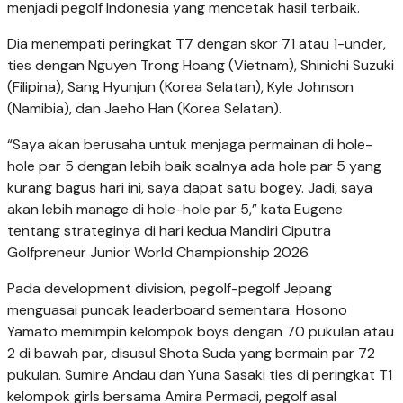
menjadi pegolf Indonesia yang mencetak hasil terbaik.
Dia menempati peringkat T7 dengan skor 71 atau 1-under,
ties dengan Nguyen Trong Hoang (Vietnam), Shinichi Suzuki
(Filipina), Sang Hyunjun (Korea Selatan), Kyle Johnson
(Namibia), dan Jaeho Han (Korea Selatan).
“Saya akan berusaha untuk menjaga permainan di hole-
hole par 5 dengan lebih baik soalnya ada hole par 5 yang
kurang bagus hari ini, saya dapat satu bogey. Jadi, saya
akan lebih manage di hole-hole par 5,” kata Eugene
tentang strateginya di hari kedua Mandiri Ciputra
Golfpreneur Junior World Championship 2026.
Pada development division, pegolf-pegolf Jepang
menguasai puncak leaderboard sementara. Hosono
Yamato memimpin kelompok boys dengan 70 pukulan atau
2 di bawah par, disusul Shota Suda yang bermain par 72
pukulan. Sumire Andau dan Yuna Sasaki ties di peringkat T1
kelompok girls bersama Amira Permadi, pegolf asal