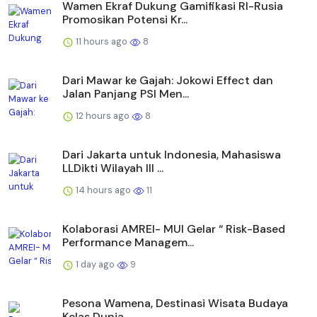
Wamen Ekraf Dukung Gamifikasi RI-Rusia
Promosikan Potensi Kr...
11 hours ago
8
Dari Mawar ke Gajah: Jokowi Effect dan
Jalan Panjang PSI Men...
12 hours ago
8
Dari Jakarta untuk Indonesia, Mahasiswa
LLDikti Wilayah III ...
14 hours ago
11
Kolaborasi AMREI- MUI Gelar “ Risk-Based
Performance Managem...
1 day ago
9
Pesona Wamena, Destinasi Wisata Budaya
Kelas Dunia