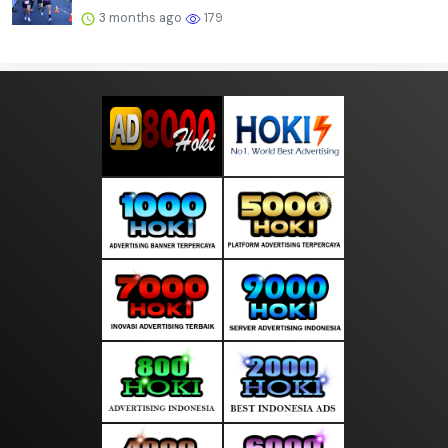
3 months ago
179