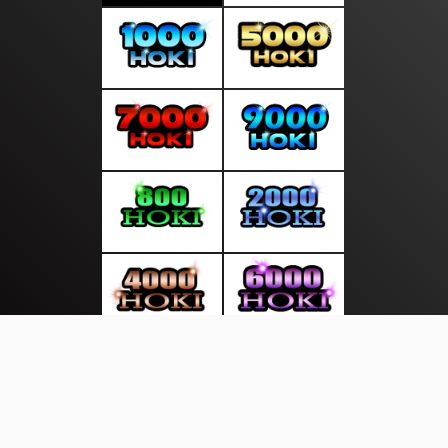
About Us
·
Contact Us
·
Terms & Conditions
·
© infosuara.com 2026. All rights are reserved