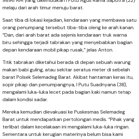
9896 AM yang dikemudikan I Putu Agus Rama Saputra (22)
melaju dari arah timur menuju barat.
Saat tiba di lokasi kejadian, kendaraan yang membawa satu
orang penumpang tersebut tiba-tiba oleng ke arah kanan.
“Dan, dari arah barat ada sejenis kendaraan truk warna
biru sehingga terjadi tabrakan yang menyebabkan bagian
depan kendaraan mobil pikap rusak,” jelas Anton.
Titik tabrakan diketahui berada di depan sebuah warung
makan babi guling, atau sekitar seratus meter di sebelah
barat Polsek Selemadeg Barat. Akibat hantaman keras itu,
sopir pikap dan penumpangnya, I Putu Suadnyana (38),
mengalami luka-luka lecet pada bagian kaki namun tetap
dalam kondisi sadar.
Mereka kemudian dievakuasi ke Puskesmas Selemadeg
Barat untuk mendapatkan pertolongan medis. “Pihak yang
terlibat dalam kecelakaan ini mengalami luka-luka ringan.
Sementara untuk kerugian materinya belum bisa kami