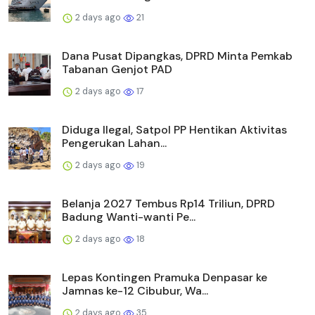
2 days ago
21
Dana Pusat Dipangkas, DPRD Minta Pemkab
Tabanan Genjot PAD
2 days ago
17
Diduga Ilegal, Satpol PP Hentikan Aktivitas
Pengerukan Lahan...
2 days ago
19
Belanja 2027 Tembus Rp14 Triliun, DPRD
Badung Wanti-wanti Pe...
2 days ago
18
Lepas Kontingen Pramuka Denpasar ke
Jamnas ke-12 Cibubur, Wa...
2 days ago
35