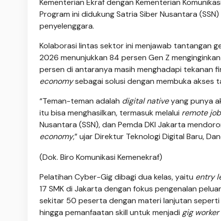
Kementerian Ekraf dengan Kementerian Komunikasi d
Program ini didukung Satria Siber Nusantara (SSN)
penyelenggara.
Kolaborasi lintas sektor ini menjawab tantangan gen
2026 menunjukkan 84 persen Gen Z menginginkan p
persen di antaranya masih menghadapi tekanan fi
economy
sebagai solusi dengan membuka akses tale
“Teman-teman adalah
digital native
yang punya ak
itu bisa menghasilkan, termasuk melalui
remote job
Nusantara (SSN), dan Pemda DKI Jakarta mendoron
economy
,” ujar Direktur Teknologi Digital Baru, 
(Dok. Biro Komunikasi Kemenekraf)
Pelatihan Cyber-Gig dibagi dua kelas, yaitu
entry l
17 SMK di Jakarta dengan fokus pengenalan peluang
sekitar 50 peserta dengan materi lanjutan sepert
hingga pemanfaatan skill untuk menjadi
gig worker