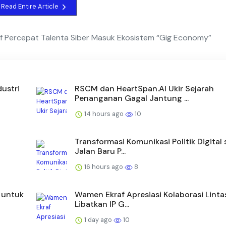
Read Entire Article
f Percepat Talenta Siber Masuk Ekosistem “Gig Economy”
dustri
RSCM dan HeartSpan.AI Ukir Sejarah
Penanganan Gagal Jantung ...
14 hours ago
10
Transformasi Komunikasi Politik Digital
Jalan Baru P...
16 hours ago
8
s untuk
Wamen Ekraf Apresiasi Kolaborasi Linta
Libatkan IP G...
1 day ago
10