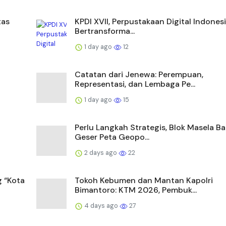
tas
KPDI XVII, Perpustakaan Digital Indones
Bertransforma...
1 day ago
12
Catatan dari Jenewa: Perempuan,
Representasi, dan Lembaga Pe...
1 day ago
15
Perlu Langkah Strategis, ​Blok Masela Ba
Geser Peta Geopo...
2 days ago
22
 “Kota
Tokoh Kebumen dan Mantan Kapolri
Bimantoro: KTM 2026, Pembuk...
4 days ago
27