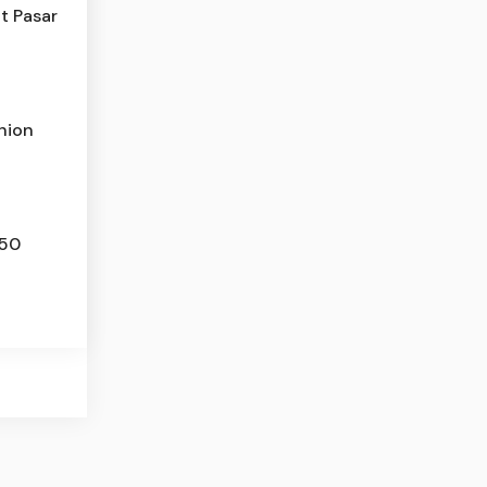
t Pasar
hion
 50