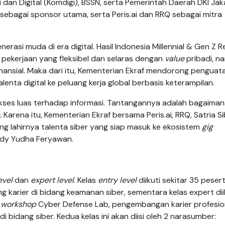
an Digital (Komdigi), BSSN, serta Pemerintah Daerah DKI Jak
 sebagai sponsor utama, serta Peris.ai dan RRQ sebagai mitra
erasi muda di era digital. Hasil Indonesia Millennial & Gen Z 
ekerjaan yang fleksibel dan selaras dengan
value
pribadi, n
nansial. Maka dari itu, Kementerian Ekraf mendorong pengua
nta digital ke peluang kerja global berbasis keterampilan.
ses luas terhadap informasi. Tantangannya adalah bagaimana 
.
Karena itu, Kementerian Ekraf bersama Peris.ai, RRQ, Satria S
g lahirnya talenta siber yang siap masuk ke ekosistem
gig
Dandy Yudha Feryawan.
evel
dan
expert level
. Kelas
entry
level
diikuti sekitar 35 pesert
 karier di bidang keamanan siber, sementara kelas expert dii
i
workshop
Cyber Defense Lab, pengembangan karier profesion
di bidang siber. Kedua kelas ini akan diisi oleh 2 narasumber: