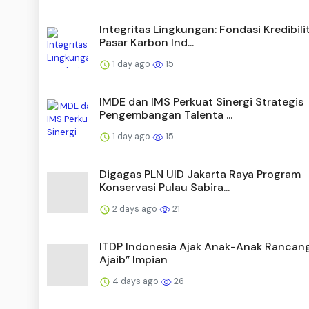
Integritas Lingkungan: Fondasi Kredibili
Pasar Karbon Ind...
1 day ago
15
IMDE dan IMS Perkuat Sinergi Strategis
Pengembangan Talenta ...
1 day ago
15
Digagas PLN UID Jakarta Raya Program
Konservasi Pulau Sabira...
2 days ago
21
ITDP Indonesia Ajak Anak-Anak Rancang
Ajaib” Impian
4 days ago
26