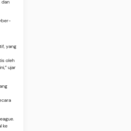
, dan
yber-
if, yang
is oleh
i,” ujar
yang
ecara
League.
l ke