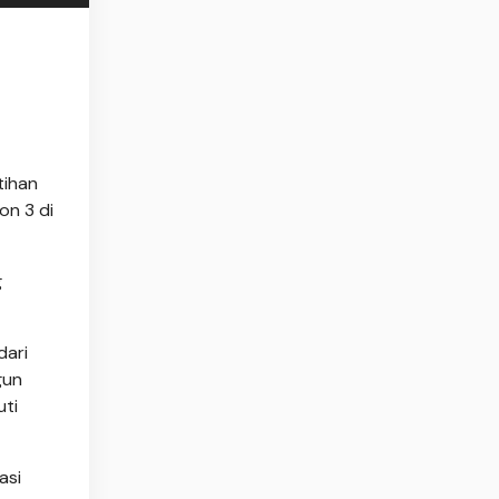
tihan
on 3 di
g
dari
gun
uti
asi