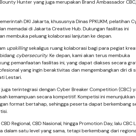
g Bounty Hunter yang juga merupakan Brand Ambassador CBC
Pemerintah DKI Jakarta, khususnya Dinas PPKUKM, pelatihan C
an memadai di Jakarta Creative Hub. Dukungan fasilitas ini
an membuka peluang kolaborasi lanjutan ke depan.
ram
upskilling
sekaligus ruang kolaborasi bagi para pegiat kreat
i bidang
cybersecurity
. Ke depan, kami akan terus membuka
ung pemanfaatan fasilitas ini, yang dapat diakses secara grat
esional yang ingin beraktivitas dan mengembangkan diri di sin
i Lestari.
 juga terintegrasi dengan Cyber Breaker Competition (CBC) 
sah kemampuan secara kompetitif. Kompetisi ini menunjukkan
ngan format bertahap, sehingga peserta dapat berkembang s
isi.
ri CBD Regional, CBD Nasional, hingga Promotion Day, lalu CBC 
a dalam satu level yang sama, tetapi berkembang dari regiona