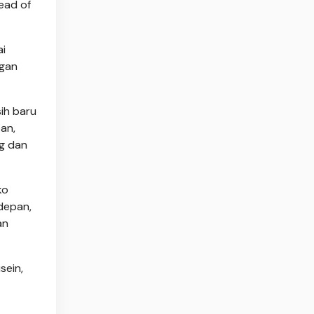
ead of
ai
ngan
ih baru
pan,
g dan
ko
depan,
an
sein,