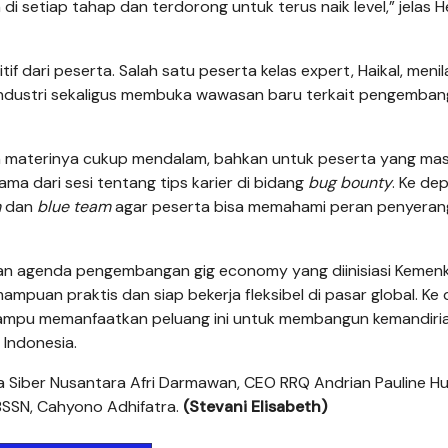
 setiap tahap dan terdorong untuk terus naik level,” jelas H
 dari peserta. Salah satu peserta kelas expert, Haikal, menil
 industri sekaligus membuka wawasan baru terkait pengemba
n materinya cukup mendalam, bahkan untuk peserta yang mas
ama dari sesi tentang tips karier di bidang
bug bounty
. Ke de
m
dan
blue team
agar peserta bisa memahami peran penyeran
ngan agenda pengembangan gig economy yang diinisiasi Kemen
puan praktis dan siap bekerja fleksibel di pasar global. Ke 
ampu memanfaatkan peluang ini untuk membangun kemandiri
 Indonesia.
ia Siber Nusantara Afri Darmawan, CEO RRQ Andrian Pauline Hu
 BSSN, Cahyono Adhifatra.
(Stevani Elisabeth)