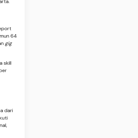
arta.
Report
amun 64
tan
gig
skill
iber
a dari
kuti
al,