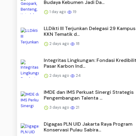
Budaya Kebumen Jadi Da...
1 day ago
19
LLDikti III Terjunkan Delegasi 29 Kampu
KKN Tematik d...
2 days ago
18
Integritas Lingkungan: Fondasi Kredibili
Pasar Karbon Ind...
2 days ago
24
IMDE dan IMS Perkuat Sinergi Strategis
Pengembangan Talenta ...
3 days ago
21
Digagas PLN UID Jakarta Raya Program
Konservasi Pulau Sabira...