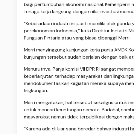
bagi pertumbuhan ekonomi nasional. Kemenperin m
tenaga kerja langsung dengan nilai investasi mencap
“Keberadaan industri ini pasti memiliki efek gan
perekonomian Indonesia,” kata Direktur Industri 
Punguan Pintaria atau yang biasa dipanggil Merri.
Merri menyinggung kunjungan kerja panja AMDK Komis
kunjungan tersebut sudah berjalan dengan baik a
Menurutnya, Panja komisi VII DPR RI sangat mempe
keberlanjutan terhadap masyarakat dan lingkunga
mendokumentasikan kegiatan mereka supaya memili
lingkungan.
Merri mengatakan, hal tersebut sekaligus untuk 
untuk mencari keuntungan semata. Padahal, sambu
masyarakat namun tidak terpublikasi dengan maks
“Karena ada di luar sana beredar bahwa industri han