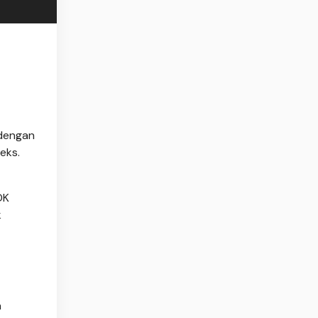
 dengan
eks.
DK
k
a