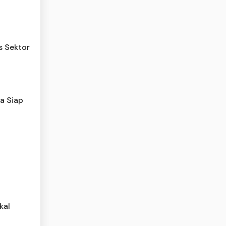
s Sektor
ia Siap
kal