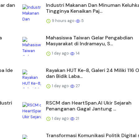
iar dan
Industri Makanan Dan Minuman Keluhk
Tingginya Kenaikan Paj...
9 hours ago
5
a
Mahasiswa Taiwan Gelar Pengabdian
Masyarakat di Indramayu, S...
1 day ago
14
a Ide
Rayakan HUT Ke-8, Galeri 24 Miliki 116 
dan Bidik Laba...
1 day ago
27
dustri
RSCM dan HeartSpan.AI Ukir Sejarah
Penanganan Gagal Jantung ...
1 day ago
21
Transformasi Komunikasi Politik Digital