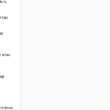
kro,
tetap
ap
t atau
agi
tribusi