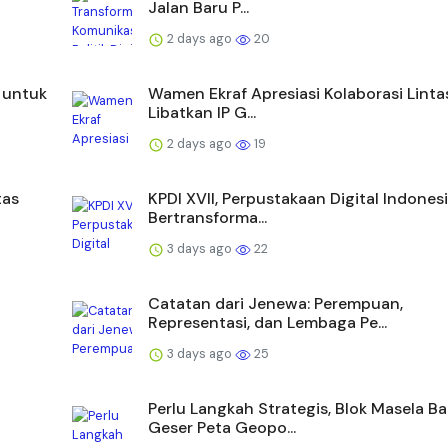
Jalan Baru P...
2 days ago
20
s untuk
Wamen Ekraf Apresiasi Kolaborasi Linta
Libatkan IP G...
2 days ago
19
tas
KPDI XVII, Perpustakaan Digital Indones
Bertransforma...
3 days ago
22
Catatan dari Jenewa: Perempuan,
Representasi, dan Lembaga Pe...
3 days ago
25
Perlu Langkah Strategis, ​Blok Masela Ba
Geser Peta Geopo...