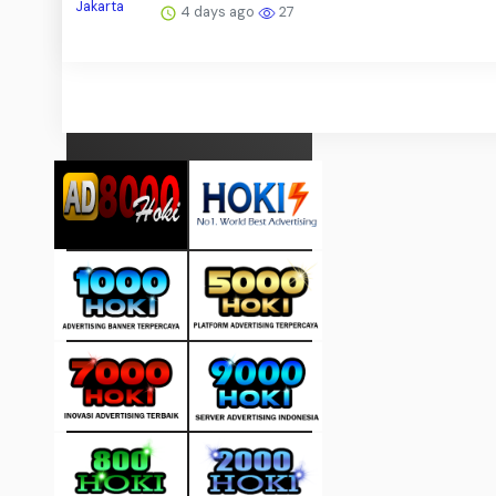
4 days ago
27