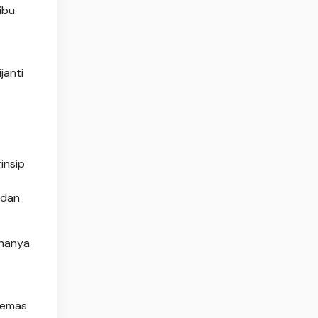
ibu
janti
insip
 dan
 hanya
ikemas