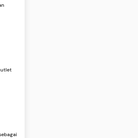
an
Outlet
 sebagai