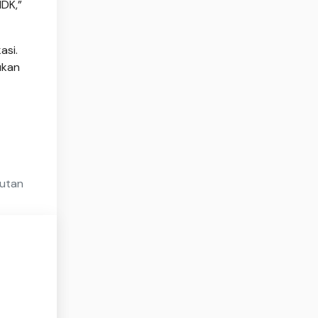
MDK,”
asi.
ukan
jutan