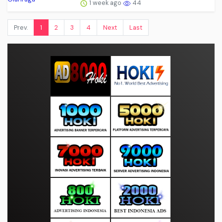
1 week ago
44
Prev.
1
2
3
4
Next
Last