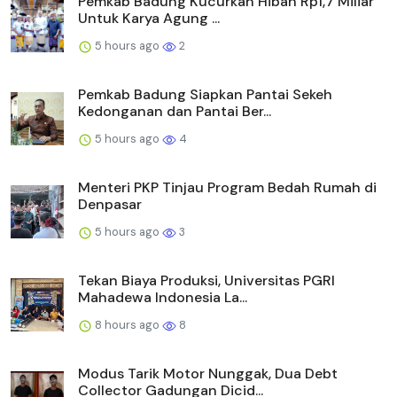
Pemkab Badung Kucurkan Hibah Rp1,7 Miliar
Untuk Karya Agung ...
5 hours ago
2
Pemkab Badung Siapkan Pantai Sekeh
Kedonganan dan Pantai Ber...
5 hours ago
4
Menteri PKP Tinjau Program Bedah Rumah di
Denpasar
5 hours ago
3
Tekan Biaya Produksi, Universitas PGRI
Mahadewa Indonesia La...
8 hours ago
8
Modus Tarik Motor Nunggak, Dua Debt
Collector Gadungan Dicid...