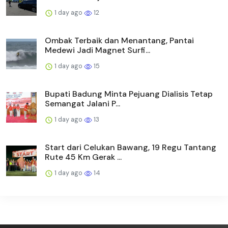
1 day ago
12
Ombak Terbaik dan Menantang, Pantai
Medewi Jadi Magnet Surfi...
1 day ago
15
Bupati Badung Minta Pejuang Dialisis Tetap
Semangat Jalani P...
1 day ago
13
Start dari Celukan Bawang, 19 Regu Tantang
Rute 45 Km Gerak ...
1 day ago
14