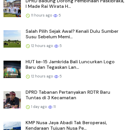
DPRD Badung Dorong Pembinaan Paskibraka,
I Made Rai Wirata H...
11 hours ago
5
Salah Pilih Sejak Awal? Kenali Dulu Sumber
Susu Sebelum Memi...
12 hours ago
5
HUT ke-15 Jamkrida Bali Luncurkan Logo
Baru dan Tegaskan Lan...
12 hours ago
5
DPRD Tabanan Pertanyakan RDTR Baru
Tuntas di 3 Kecamatan
1 day ago
11
KMP Nusa Jaya Abadi Tak Beroperasi,
Kendaraan Tujuan Nusa Pe...