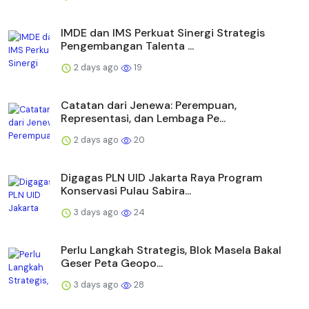
IMDE dan IMS Perkuat Sinergi Strategis
Pengembangan Talenta ...
2 days ago
19
Catatan dari Jenewa: Perempuan,
Representasi, dan Lembaga Pe...
2 days ago
20
Digagas PLN UID Jakarta Raya Program
Konservasi Pulau Sabira...
3 days ago
24
Perlu Langkah Strategis, ​Blok Masela Bakal
Geser Peta Geopo...
3 days ago
28