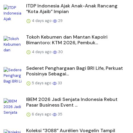
ITDP Indonesia Ajak Anak-Anak Rancang
“Kota Ajaib” Impian
4 days ago
29
Tokoh Kebumen dan Mantan Kapolri
Bimantoro: KTM 2026, Pembuk...
4 days ago
30
Sederet Penghargaan Bagi BRI Life, Perkuat
Posisinya Sebagai...
5 days ago
33
IBEM 2026 Jadi Senjata Indonesia Rebut
Pasar Business Event ...
6 days ago
35
Koleksi “3088” Aurélien Voegelin Tampil