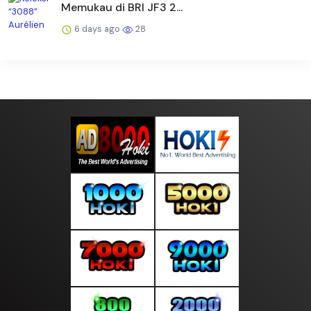
Memukau di BRI JF3 2...
6 days ago
28