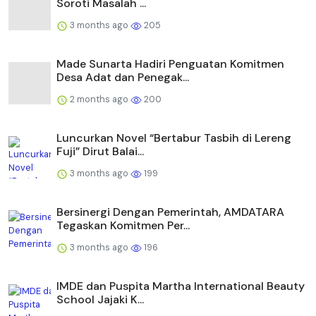
Soroti Masalah ...
3 months ago
205
Made Sunarta Hadiri Penguatan Komitmen
Desa Adat dan Penegak...
2 months ago
200
Luncurkan Novel “Bertabur Tasbih di Lereng
Fuji” Dirut Balai...
3 months ago
199
Bersinergi Dengan Pemerintah, AMDATARA
Tegaskan Komitmen Per...
3 months ago
196
IMDE dan Puspita Martha International Beauty
School Jajaki K...