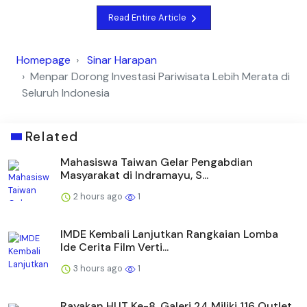
Read Entire Article
Homepage
Sinar Harapan
Menpar Dorong Investasi Pariwisata Lebih Merata di
Seluruh Indonesia
Related
Mahasiswa Taiwan Gelar Pengabdian
Masyarakat di Indramayu, S...
2 hours ago
1
IMDE Kembali Lanjutkan Rangkaian Lomba
Ide Cerita Film Verti...
3 hours ago
1
Rayakan HUT Ke-8, Galeri 24 Miliki 116 Outlet