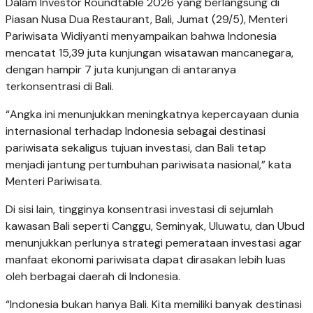
Dalam Investor Roundtable 2026 yang berlangsung di
Piasan Nusa Dua Restaurant, Bali, Jumat (29/5), Menteri
Pariwisata Widiyanti menyampaikan bahwa Indonesia
mencatat 15,39 juta kunjungan wisatawan mancanegara,
dengan hampir 7 juta kunjungan di antaranya
terkonsentrasi di Bali.
“Angka ini menunjukkan meningkatnya kepercayaan dunia
internasional terhadap Indonesia sebagai destinasi
pariwisata sekaligus tujuan investasi, dan Bali tetap
menjadi jantung pertumbuhan pariwisata nasional,” kata
Menteri Pariwisata.
Di sisi lain, tingginya konsentrasi investasi di sejumlah
kawasan Bali seperti Canggu, Seminyak, Uluwatu, dan Ubud
menunjukkan perlunya strategi pemerataan investasi agar
manfaat ekonomi pariwisata dapat dirasakan lebih luas
oleh berbagai daerah di Indonesia.
“Indonesia bukan hanya Bali. Kita memiliki banyak destinasi