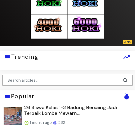
Trending
Popular
26 Siswa Kelas 1-3 Badung Bersaing Jadi
Terbaik Lomba Mewarn...
1 month ago
282