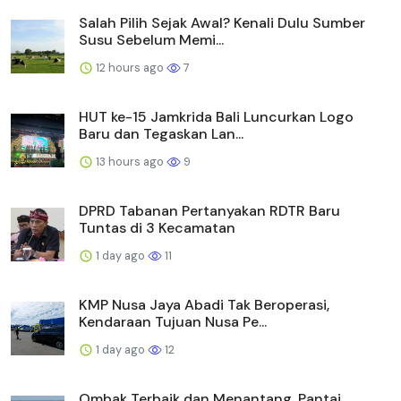
Salah Pilih Sejak Awal? Kenali Dulu Sumber
Susu Sebelum Memi...
12 hours ago
7
HUT ke-15 Jamkrida Bali Luncurkan Logo
Baru dan Tegaskan Lan...
13 hours ago
9
DPRD Tabanan Pertanyakan RDTR Baru
Tuntas di 3 Kecamatan
1 day ago
11
KMP Nusa Jaya Abadi Tak Beroperasi,
Kendaraan Tujuan Nusa Pe...
1 day ago
12
Ombak Terbaik dan Menantang, Pantai