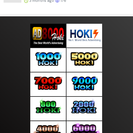
3 months ago
176