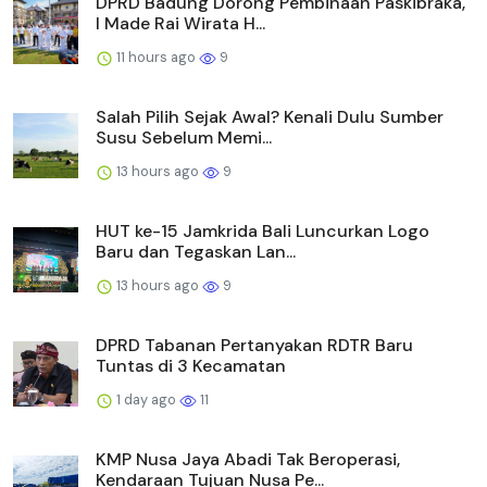
DPRD Badung Dorong Pembinaan Paskibraka,
I Made Rai Wirata H...
11 hours ago
9
Salah Pilih Sejak Awal? Kenali Dulu Sumber
Susu Sebelum Memi...
13 hours ago
9
HUT ke-15 Jamkrida Bali Luncurkan Logo
Baru dan Tegaskan Lan...
13 hours ago
9
DPRD Tabanan Pertanyakan RDTR Baru
Tuntas di 3 Kecamatan
1 day ago
11
KMP Nusa Jaya Abadi Tak Beroperasi,
Kendaraan Tujuan Nusa Pe...