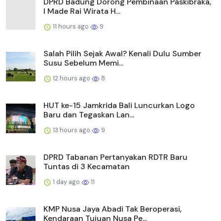
DPRD Badung Dorong Pembinaan Paskibraka,
I Made Rai Wirata H...
11 hours ago
9
Salah Pilih Sejak Awal? Kenali Dulu Sumber
Susu Sebelum Memi...
12 hours ago
8
HUT ke-15 Jamkrida Bali Luncurkan Logo
Baru dan Tegaskan Lan...
13 hours ago
9
DPRD Tabanan Pertanyakan RDTR Baru
Tuntas di 3 Kecamatan
1 day ago
11
KMP Nusa Jaya Abadi Tak Beroperasi,
Kendaraan Tujuan Nusa Pe...