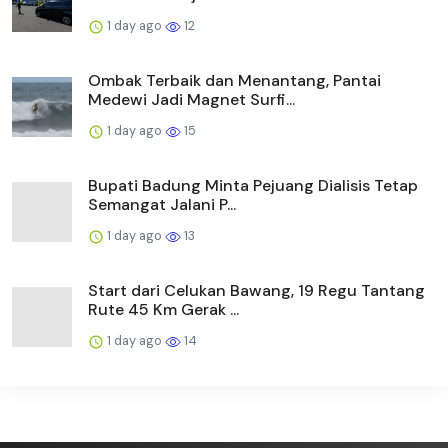
1 day ago
12
Ombak Terbaik dan Menantang, Pantai
Medewi Jadi Magnet Surfi...
1 day ago
15
Bupati Badung Minta Pejuang Dialisis Tetap
Semangat Jalani P...
1 day ago
13
Start dari Celukan Bawang, 19 Regu Tantang
Rute 45 Km Gerak ...
1 day ago
14