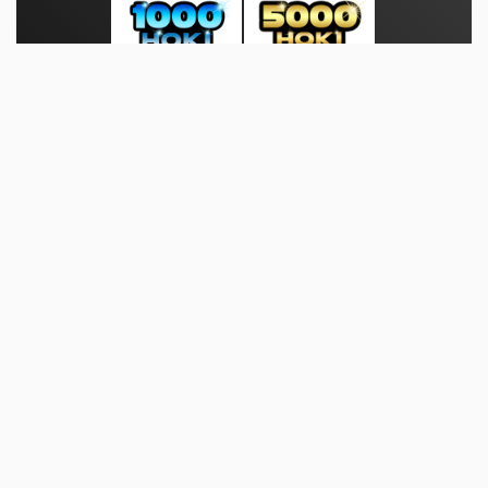
About Us
·
Contact Us
·
Terms & Conditions
·
© infosuara.com 2026. All rights are reserved