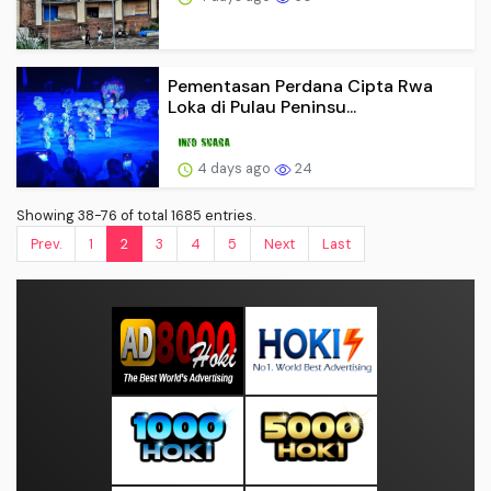
Pementasan Perdana Cipta Rwa
Loka di Pulau Peninsu...
4 days ago
24
Showing 38-76 of total 1685 entries.
Prev.
1
2
3
4
5
Next
Last