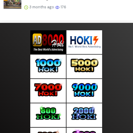
3 months ago
176