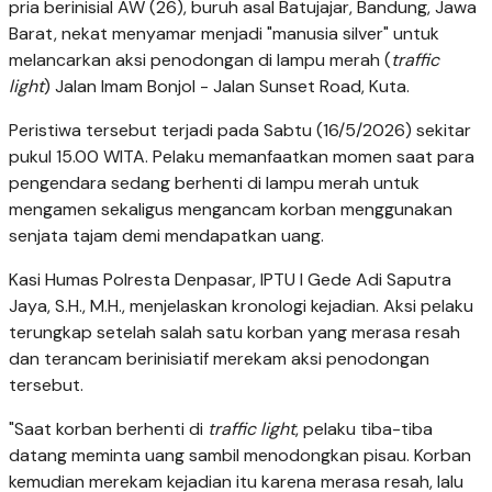
pria berinisial AW (26), buruh asal Batujajar, Bandung, Jawa
Barat, nekat menyamar menjadi "manusia silver" untuk
melancarkan aksi penodongan di lampu merah (
traffic
light
) Jalan Imam Bonjol - Jalan Sunset Road, Kuta.
Peristiwa tersebut terjadi pada Sabtu (16/5/2026) sekitar
pukul 15.00 WITA. Pelaku memanfaatkan momen saat para
pengendara sedang berhenti di lampu merah untuk
mengamen sekaligus mengancam korban menggunakan
senjata tajam demi mendapatkan uang.
Kasi Humas Polresta Denpasar, IPTU I Gede Adi Saputra
Jaya, S.H., M.H., menjelaskan kronologi kejadian. Aksi pelaku
terungkap setelah salah satu korban yang merasa resah
dan terancam berinisiatif merekam aksi penodongan
tersebut.
"Saat korban berhenti di
traffic light
, pelaku tiba-tiba
datang meminta uang sambil menodongkan pisau. Korban
kemudian merekam kejadian itu karena merasa resah, lalu