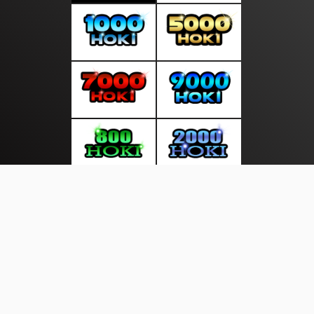
About Us
·
Contact Us
·
Terms & Conditions
·
© infosuara.com 2026. All rights are reserved