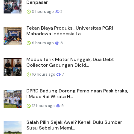
Denpasar
5 hours ago
3
Tekan Biaya Produksi, Universitas PGRI
Mahadewa Indonesia La...
9 hours ago
8
Modus Tarik Motor Nunggak, Dua Debt
Collector Gadungan Dicid...
10 hours ago
7
DPRD Badung Dorong Pembinaan Paskibraka,
I Made Rai Wirata H...
12 hours ago
9
Salah Pilih Sejak Awal? Kenali Dulu Sumber
Susu Sebelum Memi...