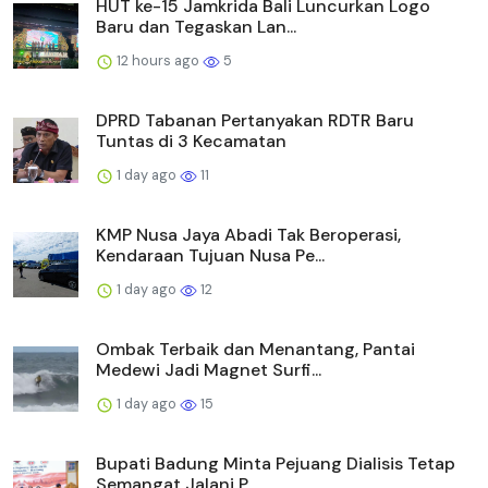
HUT ke-15 Jamkrida Bali Luncurkan Logo
Baru dan Tegaskan Lan...
12 hours ago
5
DPRD Tabanan Pertanyakan RDTR Baru
Tuntas di 3 Kecamatan
1 day ago
11
KMP Nusa Jaya Abadi Tak Beroperasi,
Kendaraan Tujuan Nusa Pe...
1 day ago
12
Ombak Terbaik dan Menantang, Pantai
Medewi Jadi Magnet Surfi...
1 day ago
15
Bupati Badung Minta Pejuang Dialisis Tetap
Semangat Jalani P...