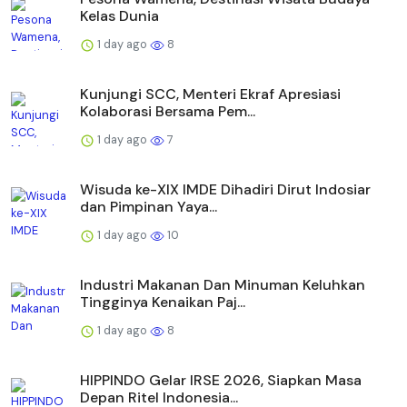
Kelas Dunia
1 day ago
8
Kunjungi SCC, Menteri Ekraf Apresiasi
Kolaborasi Bersama Pem...
1 day ago
7
Wisuda ke-XIX IMDE Dihadiri Dirut Indosiar
dan Pimpinan Yaya...
1 day ago
10
Industri Makanan Dan Minuman Keluhkan
Tingginya Kenaikan Paj...
1 day ago
8
HIPPINDO Gelar IRSE 2026, Siapkan Masa
Depan Ritel Indonesia...