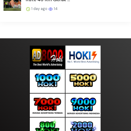
1 day ago
14