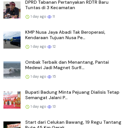
DPRD Tabanan Pertanyakan RDTR Baru
Tuntas di 3 Kecamatan
1 day ago
11
KMP Nusa Jaya Abadi Tak Beroperasi,
Kendaraan Tujuan Nusa Pe...
1 day ago
12
Ombak Terbaik dan Menantang, Pantai
Medewi Jadi Magnet Surfi...
1 day ago
15
Bupati Badung Minta Pejuang Dialisis Tetap
Semangat Jalani P...
1 day ago
13
Start dari Celukan Bawang, 19 Regu Tantang
Rute 45 Km Gerak ...