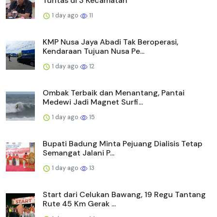
Tuntas di 3 Kecamatan
1 day ago
11
KMP Nusa Jaya Abadi Tak Beroperasi,
Kendaraan Tujuan Nusa Pe...
1 day ago
12
Ombak Terbaik dan Menantang, Pantai
Medewi Jadi Magnet Surfi...
1 day ago
15
Bupati Badung Minta Pejuang Dialisis Tetap
Semangat Jalani P...
1 day ago
13
Start dari Celukan Bawang, 19 Regu Tantang
Rute 45 Km Gerak ...