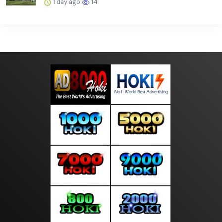
1 day ago
14