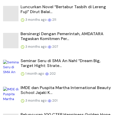
Luncurkan Novel “Bertabur Tasbih di Lereng
Fuji” Dirut Balai...
3 months ago
211
Bersinergi Dengan Pemerintah, AMDATARA
Tegaskan Komitmen Per...
3 months ago
207
Seminar Seru di SMA An Nahl “Dream Big,
Target Hight: Strate...
1 month ago
202
IMDE dan Puspita Martha International Beauty
School Jajaki K...
3 months ago
201
Peluncuran 100 CTFP Happiness Golden Hope