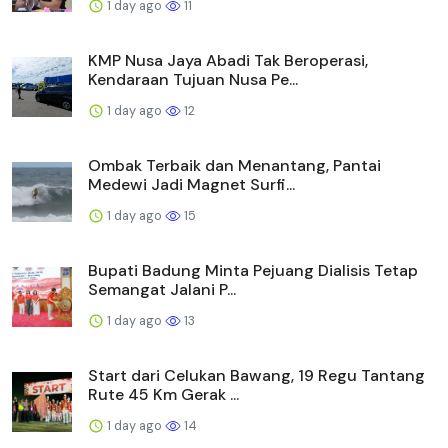
1 day ago
11
KMP Nusa Jaya Abadi Tak Beroperasi,
Kendaraan Tujuan Nusa Pe...
1 day ago
12
Ombak Terbaik dan Menantang, Pantai
Medewi Jadi Magnet Surfi...
1 day ago
15
Bupati Badung Minta Pejuang Dialisis Tetap
Semangat Jalani P...
1 day ago
13
Start dari Celukan Bawang, 19 Regu Tantang
Rute 45 Km Gerak ...
1 day ago
14