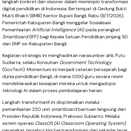
langkah konkret dan visioner dalam memimpin transformasi
digital pendidikan di Indonesia. Bertempat di Gedung Bukti
Mukti Bhakti (BMB) Kantor Bupati Bangli, Rabu (8/7/2026),
Pemerintah Kabupaten Bangli menggelar Sosialisasi
Pemanfaatan
Artificial Intelligence
(AI) pada perangkat
Smartboard
(IFP) bagi Kepala Satuan Pendidikan jenjang SD
dan SMP se-Kabupaten Bangli.
Kegiatan strategis ini menghadirkan narasumber ahli, Putu
Sudiarta, selaku Konsultan
Government Technology
(GovTech). Momentum ini menjadi catatan bersejarah bagi
dunia pendidikan Bangli, di mana 1.000 guru secara resmi
mendeklarasikan kesiapan mereka untuk mengadopsi
teknologi AI dalam proses pembelajaran harian.
Langkah transformatif ini dioptimalkan melalui
pemanfaatan 250 unit
smartboard
bantuan langsung dari
Presiden Republik Indonesia, Prabowo Subianto. Melalui
sistem operasi
ClassOS (AI Classroom Operating System)
,
perangkat tersebut kini bertransformasi dari sekadar layar