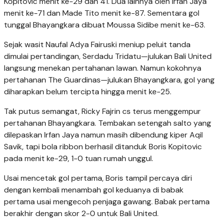
Kopitovic menit ke-29 dan 41. Dua lainnya oleh Irfan Jaya
menit ke-71 dan Made Tito menit ke-87. Sementara gol
tunggal Bhayangkara dibuat Moussa Sidibe menit ke-63.
Sejak wasit Naufal Adya Fairuski meniup peluit tanda
dimulai pertandingan, Serdadu Tridatu—julukan Bali United
langsung menekan pertahanan lawan. Namun kokohnya
pertahanan The Guardinas—julukan Bhayangkara, gol yang
diharapkan belum tercipta hingga menit ke-25.
Tak putus semangat, Ricky Fajrin cs terus menggempur
pertahanan Bhayangkara. Tembakan setengah salto yang
dilepaskan Irfan Jaya namun masih dibendung kiper Aqil
Savik, tapi bola ribbon berhasil ditanduk Boris Kopitovic
pada menit ke-29, 1-0 tuan rumah unggul.
Usai mencetak gol pertama, Boris tampil percaya diri
dengan kembali menambah gol keduanya di babak
pertama usai mengecoh penjaga gawang. Babak pertama
berakhir dengan skor 2-0 untuk Bali United.