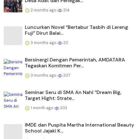
Desa Adat dan Penegak...
2 months ago
214
Luncurkan Novel “Bertabur Tasbih di Lereng
Fuji” Dirut Balai...
3 months ago
211
Bersinergi Dengan Pemerintah, AMDATARA
Tegaskan Komitmen Per...
3 months ago
207
Seminar Seru di SMA An Nahl “Dream Big,
Target Hight: Strate...
1 month ago
202
IMDE dan Puspita Martha International Beauty
School Jajaki K...