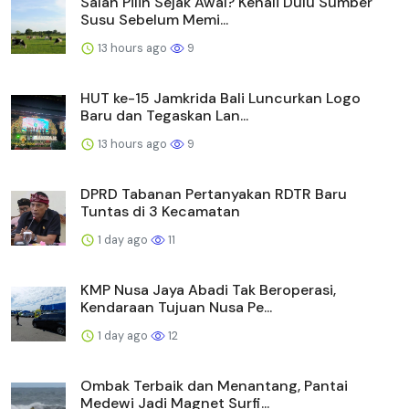
Salah Pilih Sejak Awal? Kenali Dulu Sumber
Susu Sebelum Memi...
13 hours ago
9
HUT ke-15 Jamkrida Bali Luncurkan Logo
Baru dan Tegaskan Lan...
13 hours ago
9
DPRD Tabanan Pertanyakan RDTR Baru
Tuntas di 3 Kecamatan
1 day ago
11
KMP Nusa Jaya Abadi Tak Beroperasi,
Kendaraan Tujuan Nusa Pe...
1 day ago
12
Ombak Terbaik dan Menantang, Pantai
Medewi Jadi Magnet Surfi...