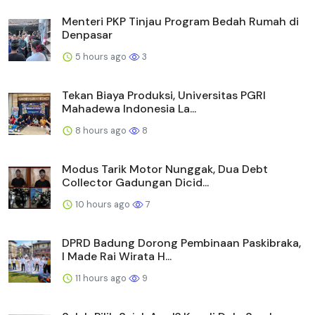
Menteri PKP Tinjau Program Bedah Rumah di
Denpasar
5 hours ago
3
Tekan Biaya Produksi, Universitas PGRI
Mahadewa Indonesia La...
8 hours ago
8
Modus Tarik Motor Nunggak, Dua Debt
Collector Gadungan Dicid...
10 hours ago
7
DPRD Badung Dorong Pembinaan Paskibraka,
I Made Rai Wirata H...
11 hours ago
9