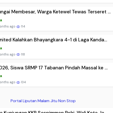
ungai Membesar, Warga Ketewel Tewas Terseret ...
onths ago
114
United Kalahkan Bhayangkara 4-1 di Laga Kanda...
onths ago
118
2026, Siswa SRMP 17 Tabanan Pindah Massal ke ...
onths ago
134
Portal Liputan Malam Jitu Non Stop
a Kunjungan KKP Sespimmen Polri, Wali Kota Ja...