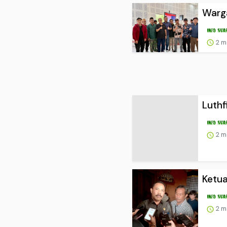
Warga
2 m
Luthf
2 m
Ketua
2 m