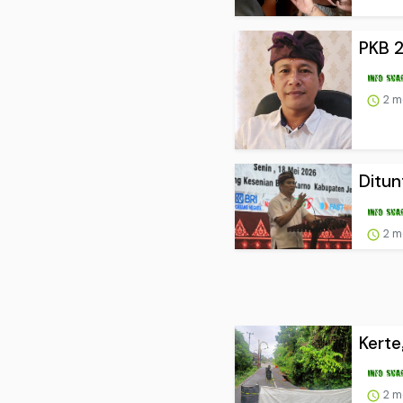
PKB 2
2 m
Ditun
2 m
Kerte
2 m