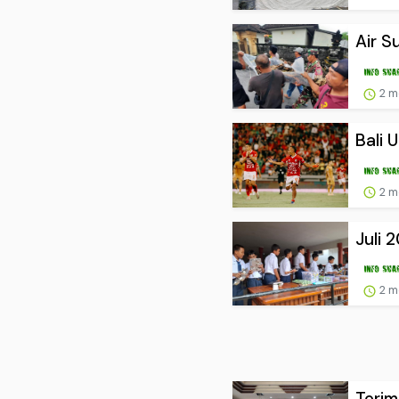
Air S
2 m
Bali 
2 m
Juli 
2 m
Terim