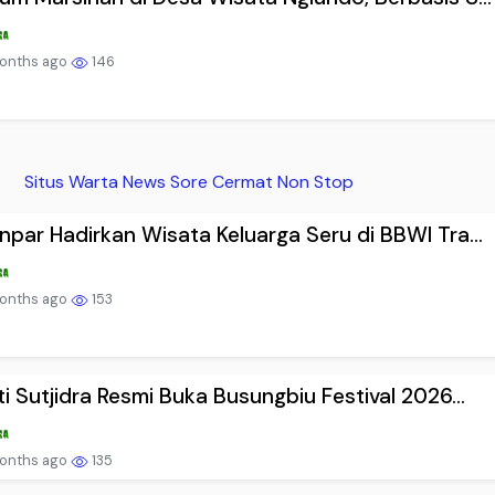
onths ago
146
Situs Warta News Sore Cermat Non Stop
par Hadirkan Wisata Keluarga Seru di BBWI Tra...
onths ago
153
i Sutjidra Resmi Buka Busungbiu Festival 2026...
onths ago
135