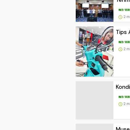
2 m
Tips 
2 m
Kondi
2 m
Museu