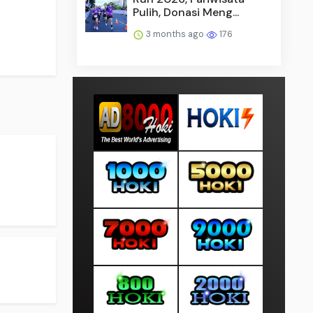
Pulih, Donasi Meng...
3 months ago
176