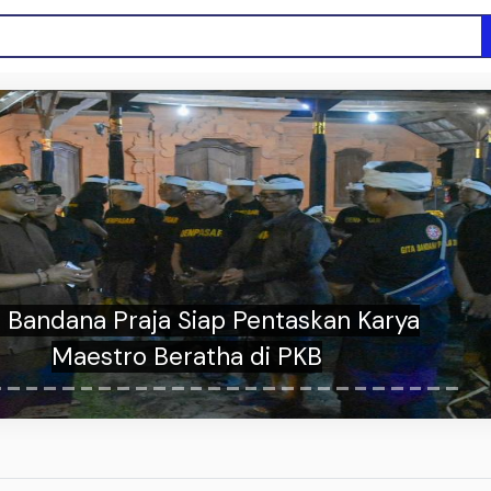
t Kemitraan Media, Penmas Humas Polda
Bali Kunjungi “Bali Tribune”