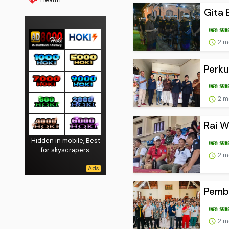
Gita 
2 m
Perku
2 m
Rai W
Hidden in mobile, Best
for skyscrapers.
2 m
Pembi
2 m