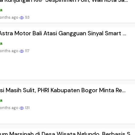
onths ago
93
Astra Motor Bali Atasi Gangguan Sinyal Smart ...
onths ago
117
si Masih Sulit, PHRI Kabupaten Bogor Minta Re...
onths ago
131
m Marsinah di Desa Wisata Nglundo, Berbasis S...