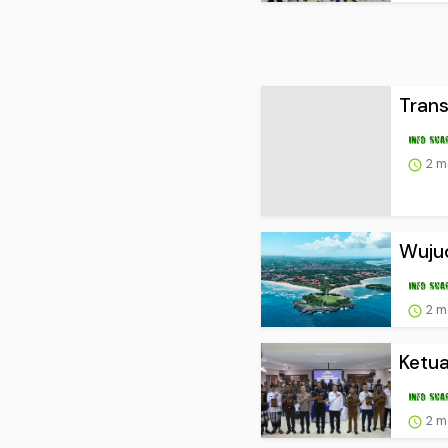
Trans
2 m
Wujud
2 m
Ketua
2 m